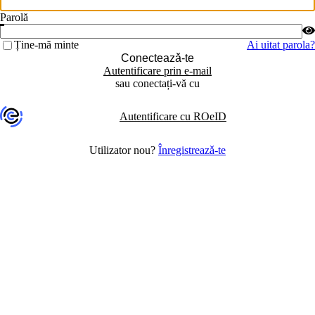
Parolă
Ține-mă minte
Ai uitat parola?
Conecteazǎ-te
Autentificare prin e-mail
sau conectați-vă cu
Autentificare cu ROeID
Utilizator nou?
Înregistreazǎ-te