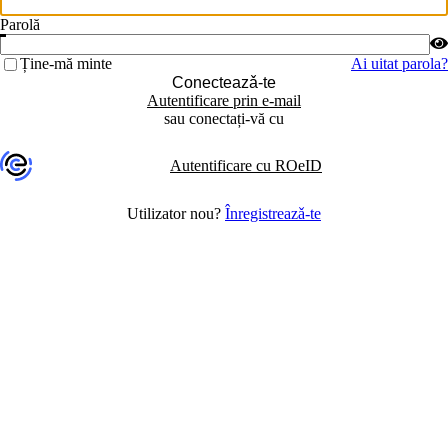
Parolă
Ține-mă minte
Ai uitat parola?
Conecteazǎ-te
Autentificare prin e-mail
sau conectați-vă cu
Autentificare cu ROeID
Utilizator nou?
Înregistreazǎ-te