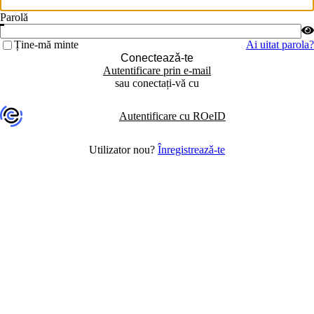
Parolă
Ține-mă minte
Ai uitat parola?
Conecteazǎ-te
Autentificare prin e-mail
sau conectați-vă cu
Autentificare cu ROeID
Utilizator nou?
Înregistreazǎ-te