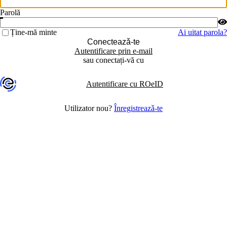
Parolă
Ține-mă minte
Ai uitat parola?
Conecteazǎ-te
Autentificare prin e-mail
sau conectați-vă cu
Autentificare cu ROeID
Utilizator nou?
Înregistreazǎ-te